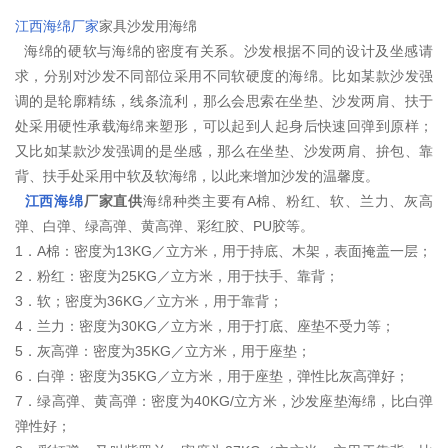
江西海绵厂家
家具沙发用海绵
海绵的硬软与海绵的密度有关系。沙发根据不同的设计及坐感请
求，分别对沙发不同部位采用不同软硬度的海绵。比如某款沙发强
调的是轮廓精练，线条流利，那么会思索在坐垫、沙发两肩、扶于
处采用硬性承载海绵来塑形，可以起到人起身后快速回弹到原样；
又比如某款沙发强调的是坐感，那么在坐垫、沙发两肩、拚包、靠
背、扶手处采用中软及软海绵，以此来增加沙发的温馨度。
江西海绵
厂家直供
海绵种类主要有A棉、粉红、软、兰力、灰高
弹、白弹、绿高弹、黄高弹、彩红胶、PU胶等。
1．A棉：密度为13KG／立方米，用于持底、木架，表面掩盖一层；
2．粉红：密度为25KG／立方米，用于扶手、靠背；
3．软；密度为36KG／立方米，用于靠背；
4．兰力：密度为30KG／立方米，用于打底、座垫不受力等；
5．灰高弹：密度为35KG／立方米，用于座垫；
6．白弹：密度为35KG／立方米，用于座垫，弹性比灰高弹好；
7．绿高弹、黄高弹：密度为40KG/立方米，沙发座垫海绵，比白弹
弹性好；