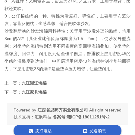
8．彩虹弹：又叫紫罗兰，密度为27KG／立方米，主用于靠背，比
软还要软。
9．公仔棉丝绵的一种、特性为滑度好、弹性好，主要用于布艺沙
发，靠背及抱枕，坐感温馨。适合做软体沙发。
沙发翻新换的沙发海绵用料特性：关于用于沙发外架的贴绵，均用
3cm的A绵（几企业此部位海绵厚度为1.5—2cm），使沙发外型流
利；对坐垫的海绵特别选用不同密度的高回弹海绵叠加，使坐垫的
温馨度、回弹力、耐用度到达至佳平衡点，普通较上层用密度45的
坐感的温馨度到达较佳，中间层运用密度40的海绵控制坐垫的回弹
力，下层用密度35的海绵是坐垫承压力增强，让坐垫耐用。
上一页：
九江浙江海绵
下一页：
九江家具海绵
Powered by
江西省思邦齐实业有限公司
All right reserved
技术支持：汇航科技
备案号:赣ICP备18011251号-2
拨打电话
发送消息